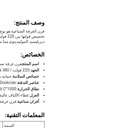
وصف المنتج:
ديزيليسيد الموليبدينوم.مما يجع
الخصائص:
اسم المنتج
فرن غرفة صنا
الجهد:
220 فولت / 380 فولت / 440 فولت
خصائص السلامة:
حماية م
عناصر التدفئة:
denum Disilicide
نطاق الحرارة:
1000°C إلى 1700°C
العزل:
غطاء الألياف عالية
أفران صناعية:
فرن غرفة 
المعلمات التقنية:
السمة