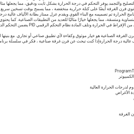
التصليح والتجمد.يوفر التحكم في درجة الحرارة بشكل ثابت ودقيق، مما يجعلها مثا
توي فرن الغرفة أيضًا على كتلة حرارية منخفضة ، مما يسمح بوقت تسخين سريع و
مج الحرارة تم تصميمه مع البناء القوي ويقدم عزل ممتاز.بطانة الألياف عالية در
اوية ومتسقة، مما يجعلها خيارًا مثاليًا للعديد من التطبيقات الصناعية. كما يحت
الحرارة المفرطة لمنع الفرن من الإفراط في الحرارة وتل
The سلسلة فرن الغرفة الصناعية هو خيار موثوق وكفاءة لأي تطبيق صناعي أو تجاري. مع بنيته
ية درجة الحرارةإذا كنت تبحث عن فرن غرفة صناعية ، فكر في سلسلة برنامج Therm PC لاحتياجات
لكمبيوتر
م لدرجات الحرارة العالية
ة الأغراض