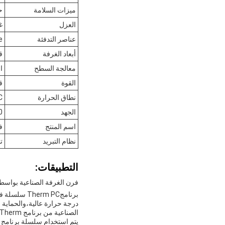
ميزات السلامة
ح
العزل
غ
عناصر التدفئة
de
أبعاد الغرفة
ق
معالجة السطح
ا
القوة
ق
نطاق الحرارة
°C
الجهد
220 فول
اسم المنتج
ف
نظام التبريد
ت
التطبيقات:
فرن الغرفة الصناعية بواسطة برنامج ies
الصناعية من برنامج Therm في الصين وهو معروف بأدائه المتفوقة ومتانته.