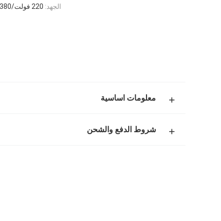
الجهد:
220 فولت/380 فولت/440 فولت
معلومات اساسية
شروط الدفع والشحن