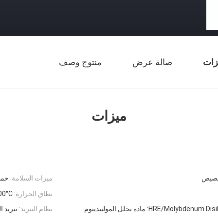
زات
صالة عرض
منتوج وصف
ميزات
تخصيص
ميزات السلامة:
حماي
نطاق الحرارة:
1000°C إلى
HRE/Molybdenum D: مادة تحلل الموليبدينوم
نظام التبريد:
تبريد ا