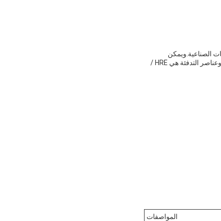
د الأقصى لدرجة الحرارة 1400C، مصممة للتطبيقات الصناعية.ويمكن
تخصيص فولتها بين 220 فولت، 380 فولت و 440 فولت. يتم صنع العزل من غطاء الألياف عالية درجة الحرارة، وعناصر التدفئة هي HRE /
المواصفات