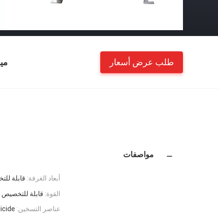
طلب عرض أسعار
مي
مواصفات
أبعاد الغرفة:
قابلة لل
القوة:
قابلة للتخصيص
عناصر التسخين:
isilicide