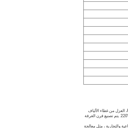
برنامجTherm PC سلسلة فرن الغرفة الصناعية هو فرن غرفة درجة حرارة عالية مع نظام التحكم الرقمي PID، العزل من غطاء الألياف
درجة حرارة عالية،والحماية من ارتفاع درجة الحرارة من أجل السلامةتم تصميمها للعمل مع 220V / 380V / 440V. يتم تصنيع فرن الغرفة
ق واسع في التطبيقات الصناعية والتجارية ، مثل معالجة