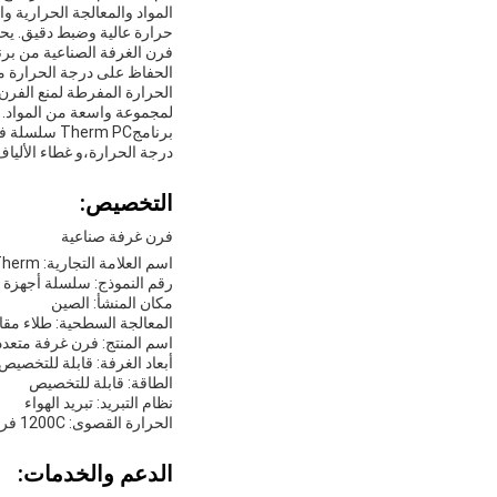
المواد والمعالجة الحرارية و
حرارة عالية وضبط دقيق. يح
فرن الغرفة الصناعية من برنا
الحفاظ على درجة الحرارة متس
لمجموعة واسعة من المواد.
برنامجrm PC
درجة الحرارة،و غطاء الألياف عال
التخصيص:
فرن غرفة صناعية
اسم العلامة التجارية: ProgramTherm
رقم النموذج: سلسلة أجهزة ا
مكان المنشأ: الصين
المعالجة السطحية: طلاء مقاو
اسم المنتج: فرن غرفة متعدد
أبعاد الغرفة: قابلة للتخصيص
الطاقة: قابلة للتخصيص
نظام التبريد: تبريد الهواء
الحرارة القصوى: 1200C فرن الغرفة
الدعم والخدمات: