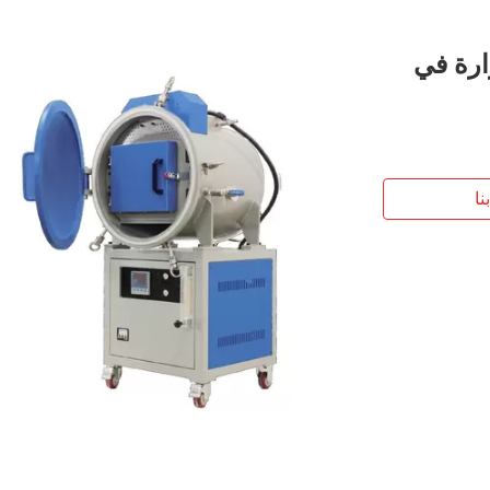
ارة في
نا