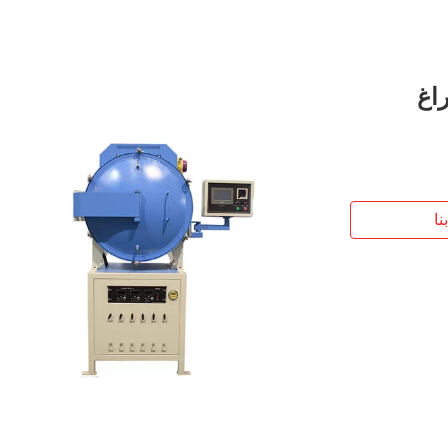
الفراغ
نا