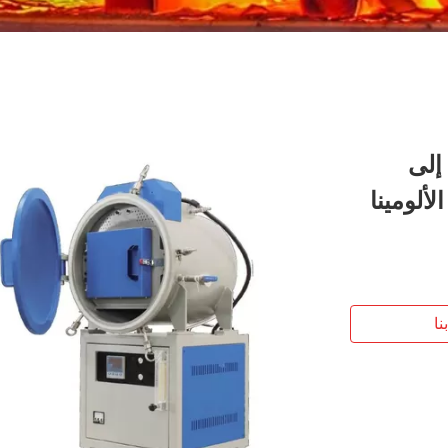
إلى
الألومينا
نا