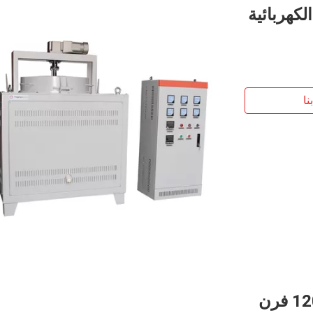
لكهربائية
نا
فرن المعالجة الحرارية الصناعية 1200C فرن