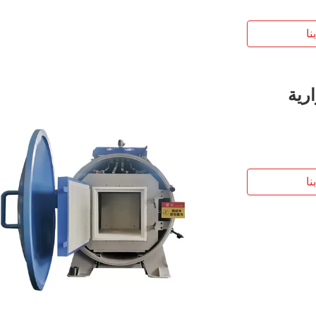
نا
ارية
نا