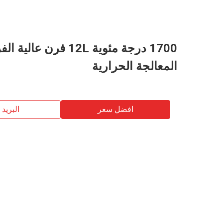
1700 درجة مئوية 12L فرن عالية 
المعالجة الحرارية
افضل سعر
البريد ب