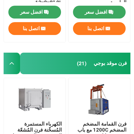
الواسعة
12x8x8′′ 8L
افضل سعر
افضل سعر
ملحقات الفرن
اتصل بنا
اتصل بنا
فرن موقد بوجي
(21)
فرن القمامة المضخم
الكهرباء المستمرة
المضخم 1200C مع باب
المُسخّنة فرن المُشعّة