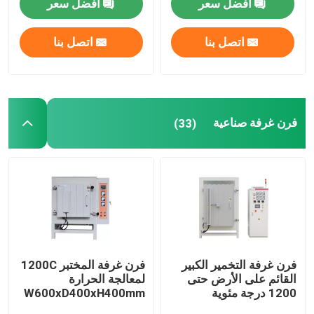
افضل سعر
افضل سعر
حولنا
اتصل بنا
اتصل بنا
جولة في المصنع
فرن غرفة صناعية
(33)
مراقبة الجودة
اطلب اقتباس
Programtherm
فرن أنبوبي ذو درجة حرارة عالية
فرن غرفة التخمير الكبير
فرن غرفة المختبر 1200C
القائم على الأرض حتى
لمعالجة الحرارة
1200 درجة مئوية
W600xD400xH400mm
فرن الدرجة الحرارية العالية